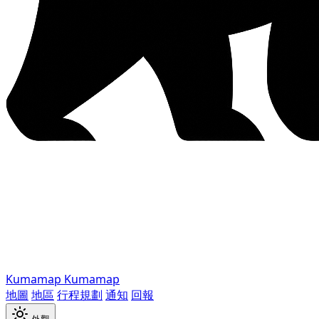
Kumamap
Kumamap
地圖
地區
行程規劃
通知
回報