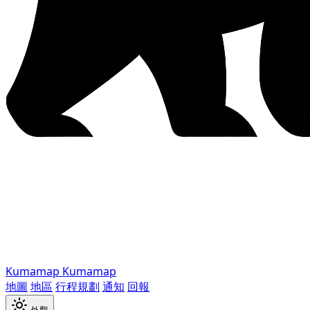
Kumamap
Kumamap
地圖
地區
行程規劃
通知
回報