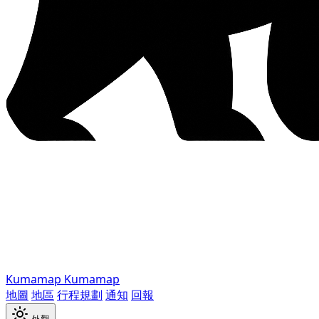
Kumamap
Kumamap
地圖
地區
行程規劃
通知
回報