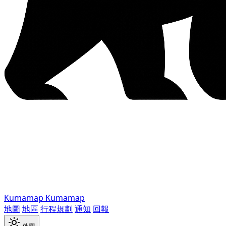
Kumamap
Kumamap
地圖
地區
行程規劃
通知
回報