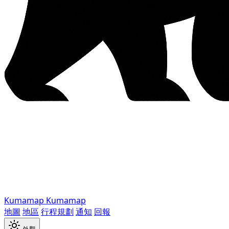
Kumamap
Kumamap
地圖
地區
行程規劃
通知
回報