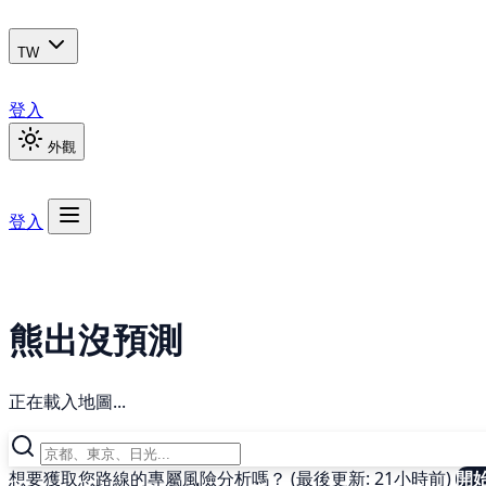
TW
登入
外觀
登入
熊出沒預測
正在載入地圖...
想要獲取您路線的專屬風險分析嗎？ (最後更新: 21小時前)
開