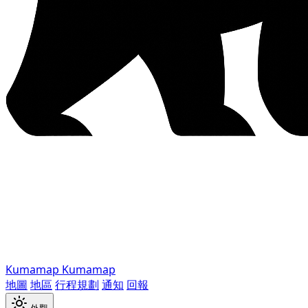
Kumamap
Kumamap
地圖
地區
行程規劃
通知
回報