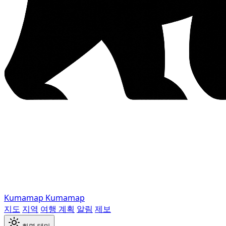
Kumamap
Kumamap
지도
지역
여행 계획
알림
제보