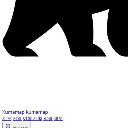
Kumamap
Kumamap
지도
지역
여행 계획
알림
제보