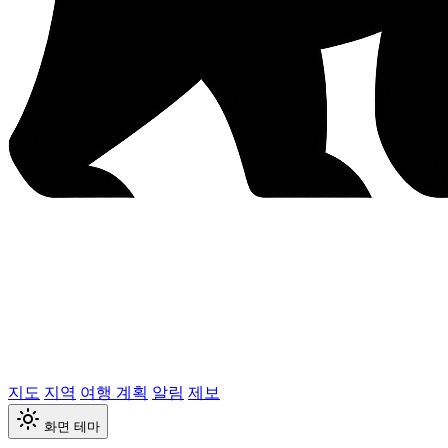
지도
지역
여행 계획
알림
제보
화면 테마