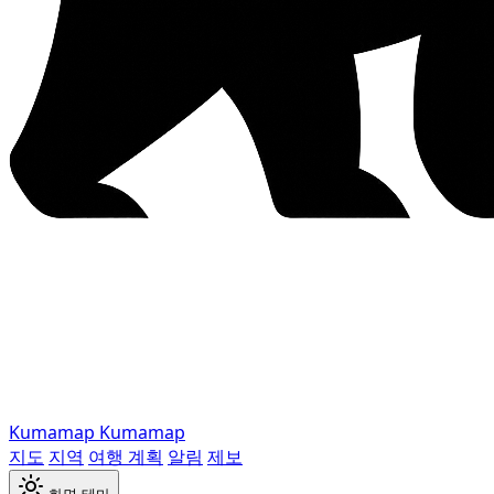
Kumamap
Kumamap
지도
지역
여행 계획
알림
제보