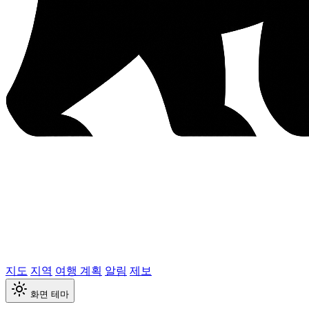
지도
지역
여행 계획
알림
제보
화면 테마