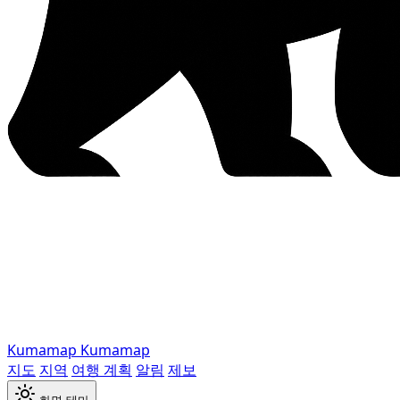
Kumamap
Kumamap
지도
지역
여행 계획
알림
제보