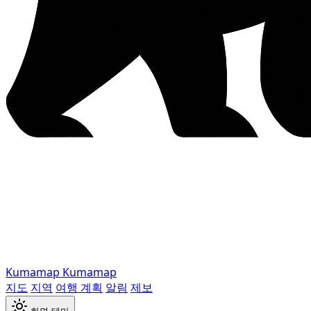
Kumamap
Kumamap
지도
지역
여행 계획
알림
제보