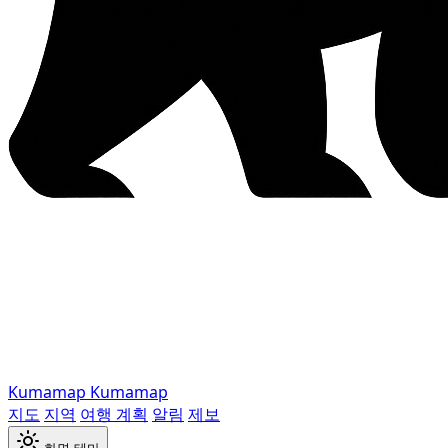
Kumamap
Kumamap
지도
지역
여행 계획
알림
제보