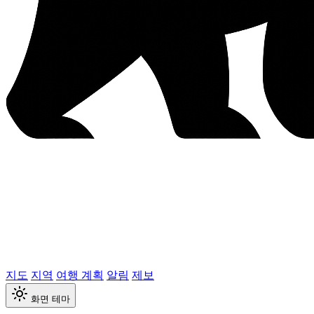
지도
지역
여행 계획
알림
제보
화면 테마