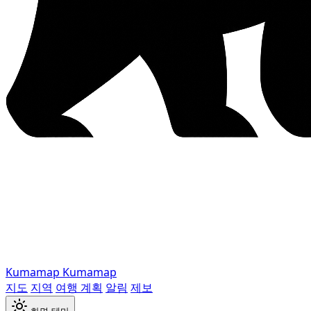
Kumamap
Kumamap
지도
지역
여행 계획
알림
제보