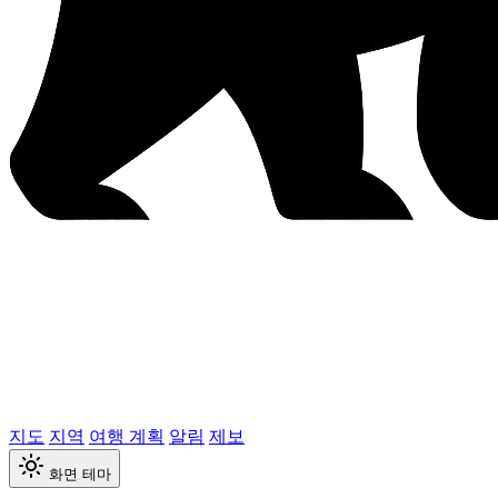
지도
지역
여행 계획
알림
제보
화면 테마