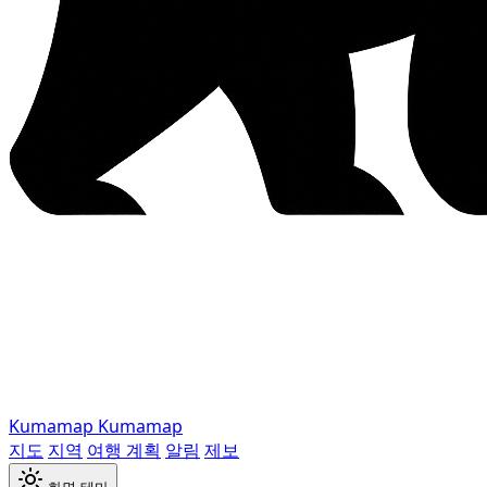
Kumamap
Kumamap
지도
지역
여행 계획
알림
제보