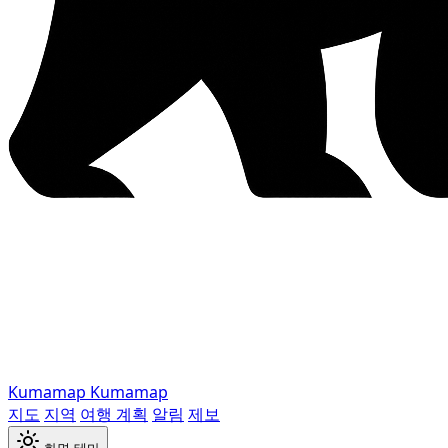
Kumamap
Kumamap
지도
지역
여행 계획
알림
제보