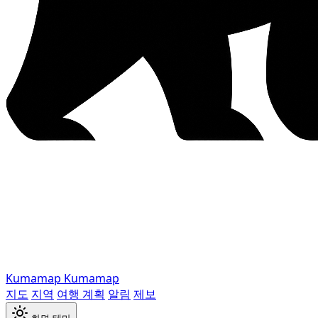
Kumamap
Kumamap
지도
지역
여행 계획
알림
제보