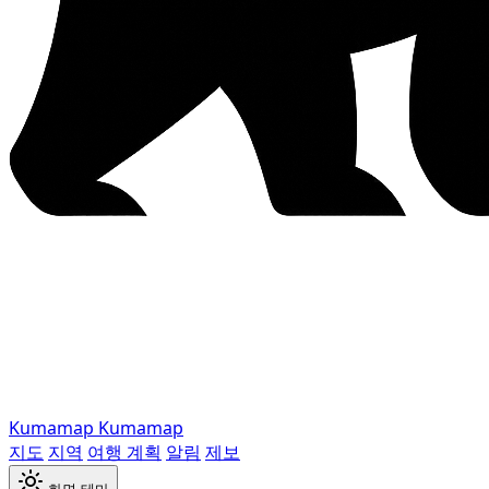
Kumamap
Kumamap
지도
지역
여행 계획
알림
제보