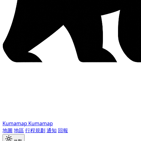
Kumamap
Kumamap
地圖
地區
行程規劃
通知
回報