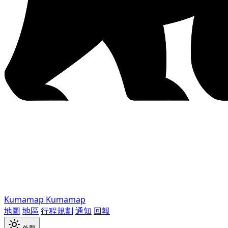
Kumamap
Kumamap
地圖
地區
行程規劃
通知
回報