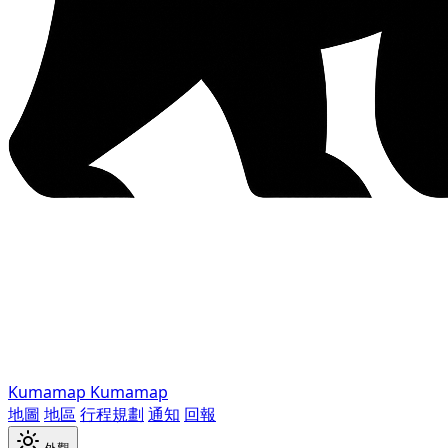
Kumamap
Kumamap
地圖
地區
行程規劃
通知
回報