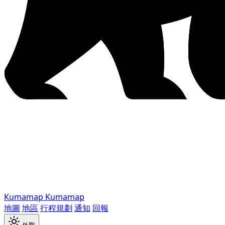
Kumamap
Kumamap
地圖
地區
行程規劃
通知
回報