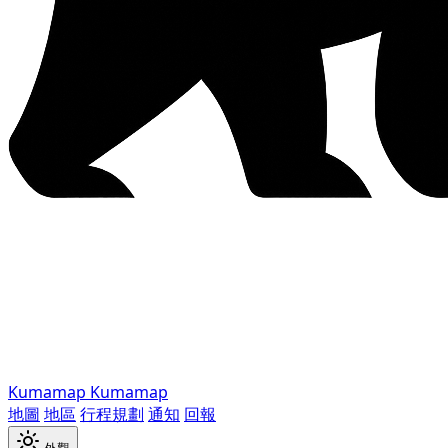
Kumamap
Kumamap
地圖
地區
行程規劃
通知
回報