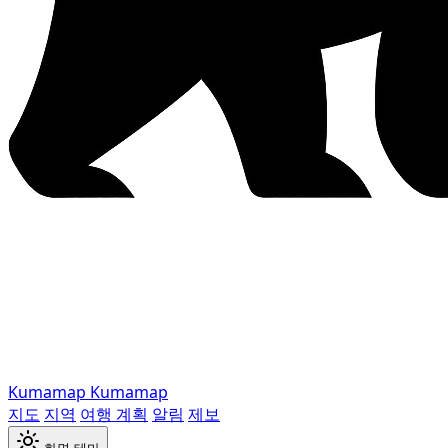
Kumamap
Kumamap
지도
지역
여행 계획
알림
제보