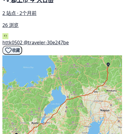
2 站点 · 2个月前
26 浏览
httk0502
@traveler-30e247be
收藏