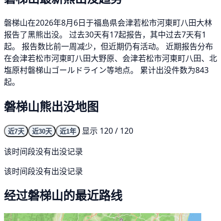
磐梯山在2026年8月6日于福島県会津若松市河東町八田大林
报告了黑熊出没。 过去30天有17起报告，其中过去7天有1
起。 报告数比前一周减少，但近期仍有活动。 近期报告分布
在会津若松市河東町八田大野原、会津若松市河東町八田、北
塩原村磐梯山ゴールドライン等地点。 累计出没件数为843
起。
磐梯山熊出没地图
显示 120 / 120
近7天
近30天
近1年
该时间段没有出没记录
该时间段没有出没记录
经过磐梯山的最近路线