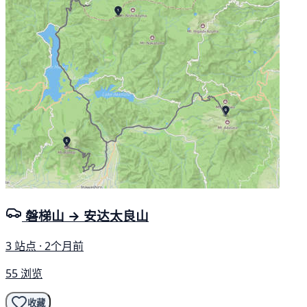
磐梯山 → 安达太良山
3 站点 · 2个月前
55 浏览
收藏