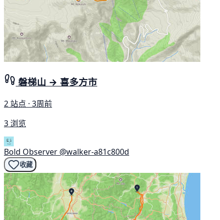
磐梯山 → 喜多方市
2 站点 · 3周前
3 浏览
Bold Observer
@walker-a81c800d
收藏