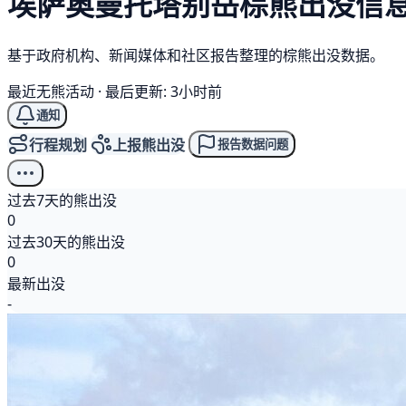
埃萨奥曼托塔别岳
棕熊
出没信
基于政府机构、新闻媒体和社区报告整理的棕熊出没数据。
最近无熊活动
·
最后更新: 3小时前
通知
行程规划
上报熊出没
报告数据问题
过去7天的熊出没
0
过去30天的熊出没
0
最新出没
-