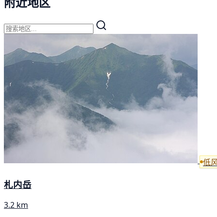
附近地区
低
札内岳
3.2 km