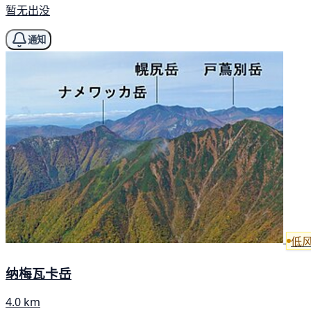
暂无出没
通知
低
纳梅瓦卡岳
4.0 km