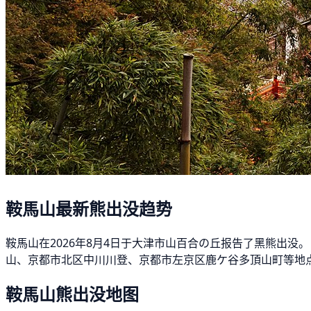
鞍馬山最新熊出没趋势
鞍馬山在2026年8月4日于大津市山百合の丘报告了黑熊出没
山、京都市北区中川川登、京都市左京区鹿ケ谷多頂山町等地点
鞍馬山熊出没地图