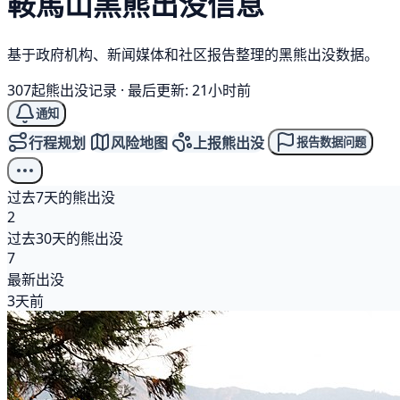
鞍馬山
黑熊
出没信息
基于政府机构、新闻媒体和社区报告整理的黑熊出没数据。
307起熊出没记录
·
最后更新: 21小时前
通知
行程规划
风险地图
上报熊出没
报告数据问题
过去7天的熊出没
2
过去30天的熊出没
7
最新出没
3天前