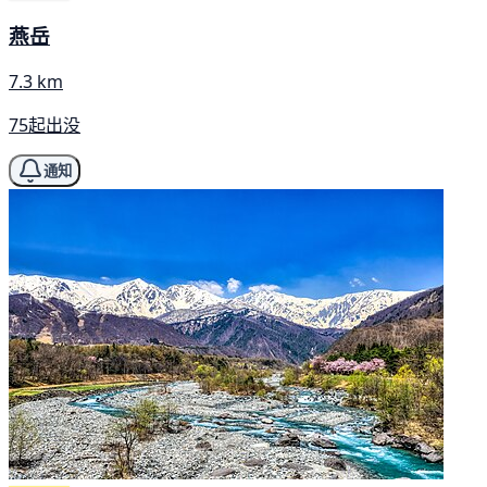
燕岳
7.3 km
75起出没
通知