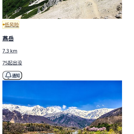
低风险
燕岳
7.3 km
75起出没
通知