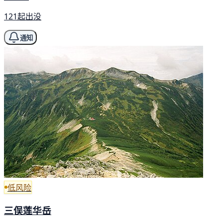
121起出没
通知
低风险
三俣莲华岳