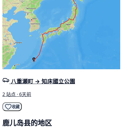
八重瀬町 → 知床國立公園
2 站点 · 6天前
收藏
鹿儿岛县的地区