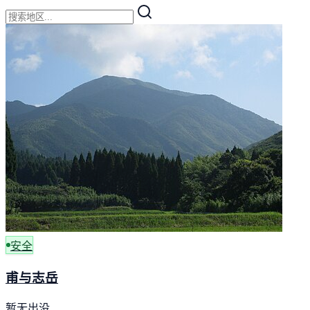
安全
甫与志岳
暂无出没