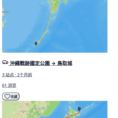
沖繩戰跡國定公園 → 鳥取城
3 站点 · 2个月前
61 浏览
收藏