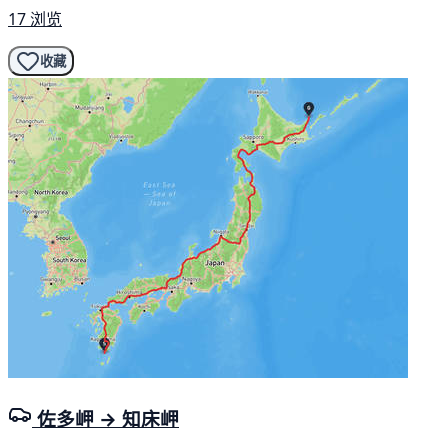
17 浏览
收藏
佐多岬 → 知床岬