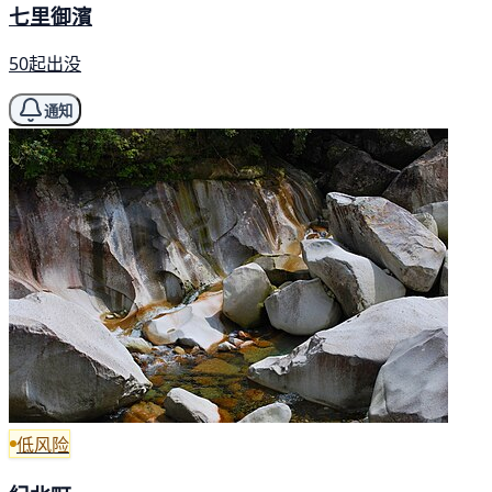
七里御濱
50起出没
通知
低风险