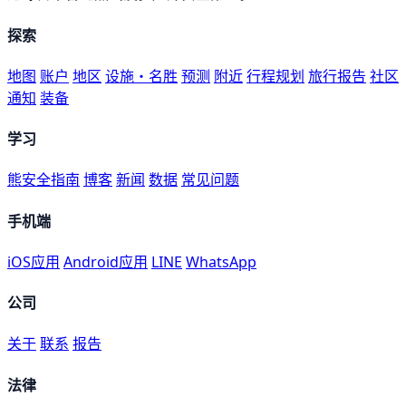
探索
地图
账户
地区
设施・名胜
预测
附近
行程规划
旅行报告
社区
通知
装备
学习
熊安全指南
博客
新闻
数据
常见问题
手机端
iOS应用
Android应用
LINE
WhatsApp
公司
关于
联系
报告
法律