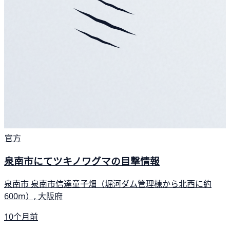
官方
泉南市にてツキノワグマの目撃情報
泉南市 泉南市信達童子畑（堀河ダム管理棟から北西に約
600m）, 大阪府
10个月前