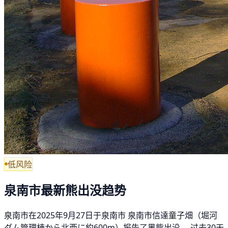
低风险
泉南市最新熊出没趋势
泉南市在2025年9月27日于泉南市 泉南市信達童子畑（堀河
ダム管理棟から北西に約600m）报告了黑熊出没。 过去30天