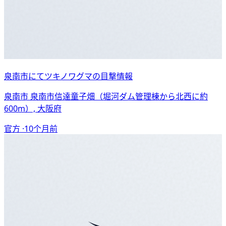
泉南市にてツキノワグマの目撃情報
泉南市 泉南市信達童子畑（堀河ダム管理棟から北西に約
600m）, 大阪府
官方 ·
10个月前