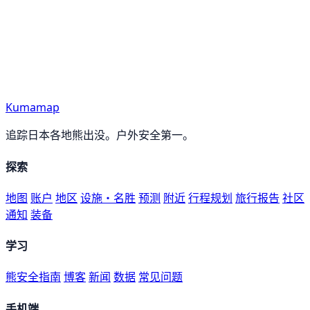
Kumamap
追踪日本各地熊出没。户外安全第一。
探索
地图
账户
地区
设施・名胜
预测
附近
行程规划
旅行报告
社区
通知
装备
学习
熊安全指南
博客
新闻
数据
常见问题
手机端