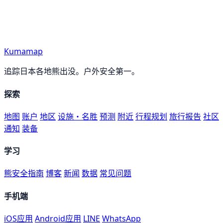
Kumamap
追踪日本各地熊出没。户外安全第一。
探索
地图
账户
地区
设施・名胜
预测
附近
行程规划
旅行报告
社区
通知
装备
学习
熊安全指南
博客
新闻
数据
常见问题
手机端
iOS应用
Android应用
LINE
WhatsApp