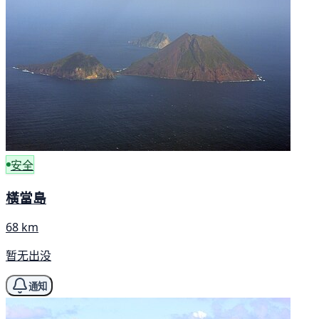
安全
橫當島
68 km
暂无出没
通知