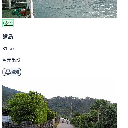
安全
請島
31 km
暂无出没
通知