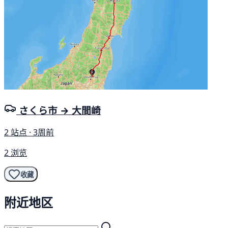
さくら市 → 大間崎
2 站点 · 3周前
2 浏览
收藏
附近地区