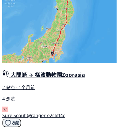
大間崎 → 橫濱動物園Zoorasia
2 站点 · 1个月前
4 浏览
Sure Scout
@ranger-e2c6ff4c
收藏