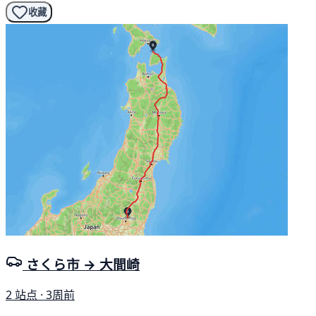
收藏
さくら市 → 大間崎
2 站点 · 3周前