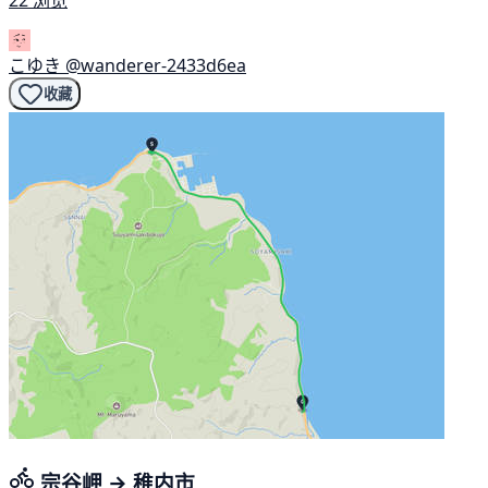
こゆき
@wanderer-2433d6ea
收藏
宗谷岬 → 稚内市