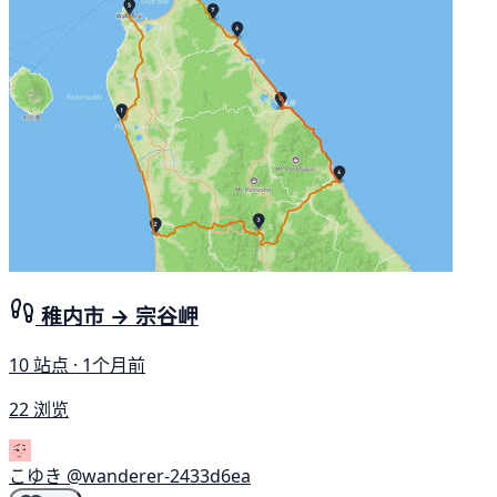
稚内市 → 宗谷岬
10 站点 · 1个月前
22 浏览
こゆき
@wanderer-2433d6ea