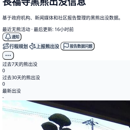
長福寺
黑熊
出没信息
基于政府机构、新闻媒体和社区报告整理的黑熊出没数据。
最近无熊活动
·
最后更新: 16小时前
通知
行程规划
上报熊出没
报告数据问题
过去7天的熊出没
0
过去30天的熊出没
0
最新出没
-