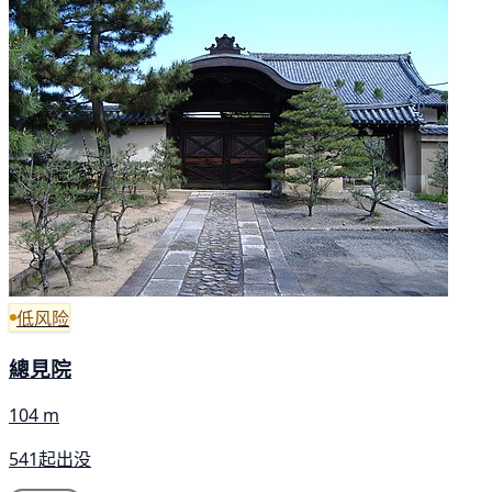
低风险
總見院
104 m
541起出没