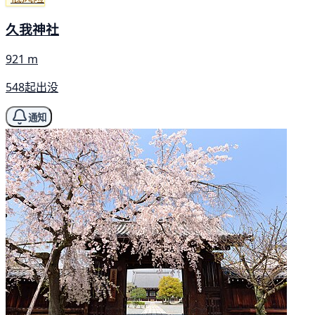
久我神社
921 m
548起出没
通知