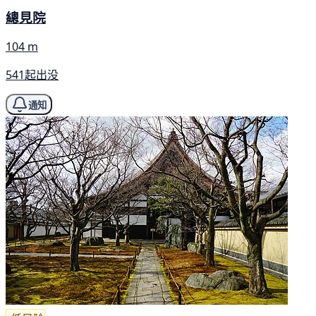
總見院
104 m
541起出没
通知