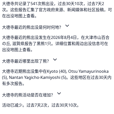
大德寺共记录了541次熊出没，过去30天10次，过去7天2
次。这些报告汇集了官方政府来源、新闻媒体和社区投稿，可
在出没地图上查看。
大德寺最近的熊出没是何时何地？
大德寺最近的熊出没发生在2026年8月4日，在大津市山百合
の丘, 滋賀県报告了黑熊1只。详细位置和周边出没信息可在
出没地图上查看。
大德寺最近哪里出现了熊？
大德寺近期熊出没集中在Kyoto (40), Otsu Yamayurinooka
(5), Nantan Yagicho-Kamiyoshi (5)。这些地区在过去30天内
有多次报告。
大德寺的熊活动是否在增加？
活动已减少。过去7天2次，过去30天10次。