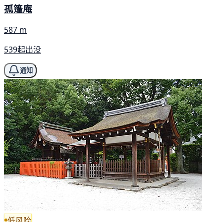
孤篷庵
587 m
539起出没
通知
低风险