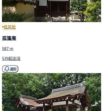
低风险
孤篷庵
587 m
539起出没
通知