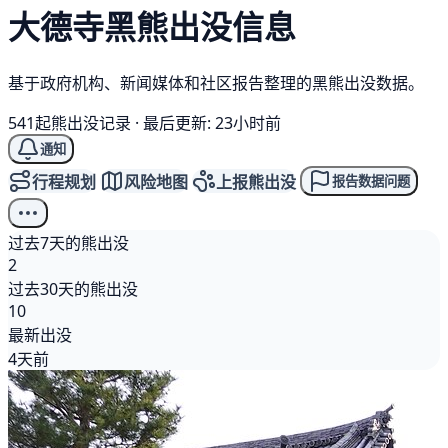
大德寺
黑熊
出没信息
基于政府机构、新闻媒体和社区报告整理的黑熊出没数据。
541起熊出没记录
·
最后更新: 23小时前
通知
行程规划
风险地图
上报熊出没
报告数据问题
过去7天的熊出没
2
过去30天的熊出没
10
最新出没
4天前