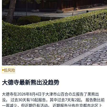
低风险
大德寺最新熊出没趋势
大德寺在2026年8月4日于大津市山百合の丘报告了黑熊出
没。 过去30天有10起报告，其中过去7天有2起。 报告数比前
一周减少，但近期仍有活动。 近期报告分布在京都市北区上