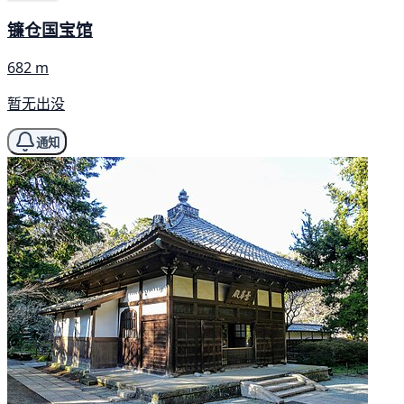
镰仓国宝馆
682 m
暂无出没
通知