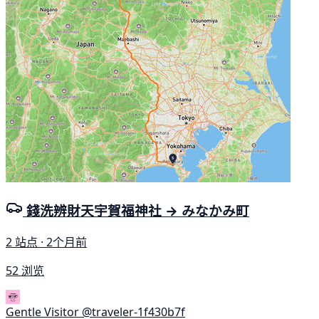
錢洗辨財天宇賀福神社 → みなかみ町
2 站点 · 2个月前
52 浏览
Gentle Visitor
@traveler-1f430b7f