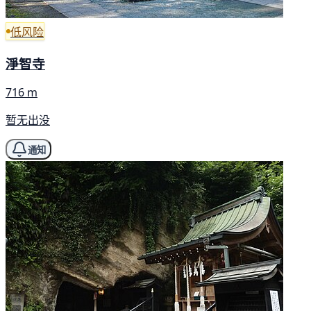
低风险
淨智寺
716 m
暂无出没
通知