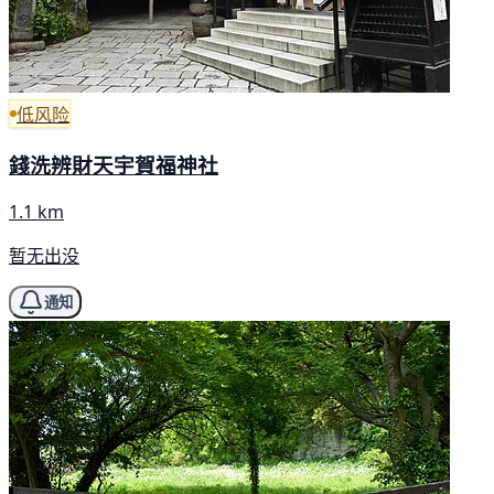
低风险
錢洗辨財天宇賀福神社
1.1 km
暂无出没
通知