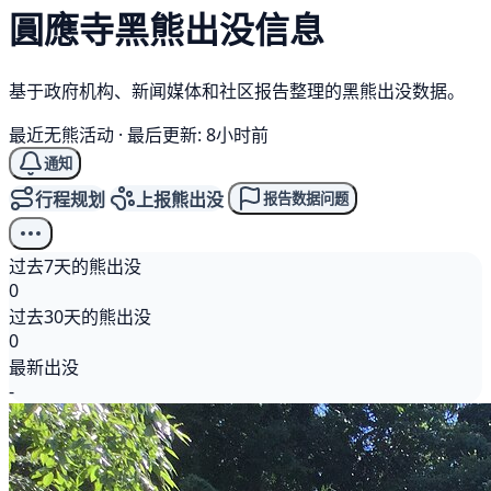
圓應寺
黑熊
出没信息
基于政府机构、新闻媒体和社区报告整理的黑熊出没数据。
最近无熊活动
·
最后更新: 8小时前
通知
行程规划
上报熊出没
报告数据问题
过去7天的熊出没
0
过去30天的熊出没
0
最新出没
-