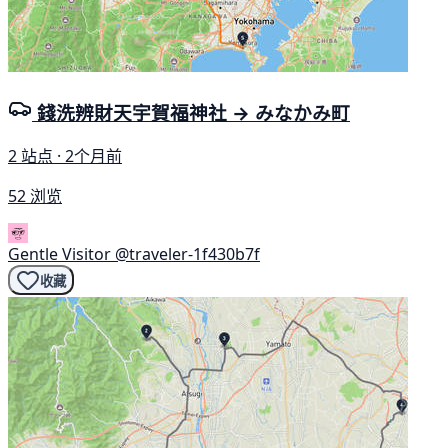
錢洗辨財天宇賀福神社 → みなかみ町
2 站点 · 2个月前
52 浏览
Gentle Visitor
@traveler-1f430b7f
收藏