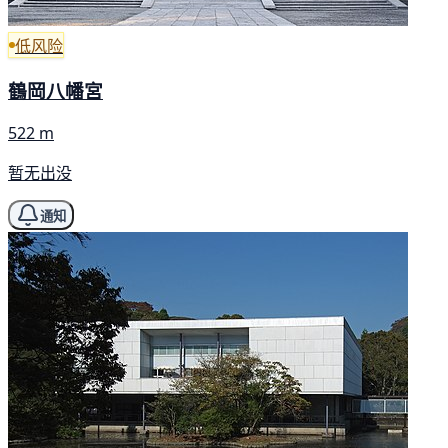
低风险
鶴岡八幡宮
522 m
暂无出没
通知