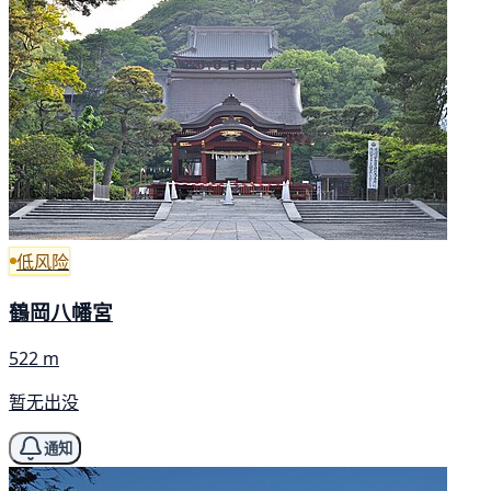
低风险
鶴岡八幡宮
522 m
暂无出没
通知