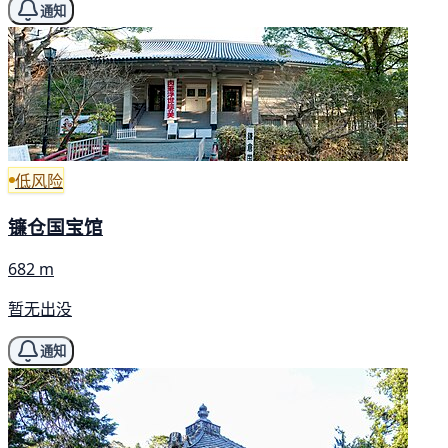
通知
低风险
镰仓国宝馆
682 m
暂无出没
通知