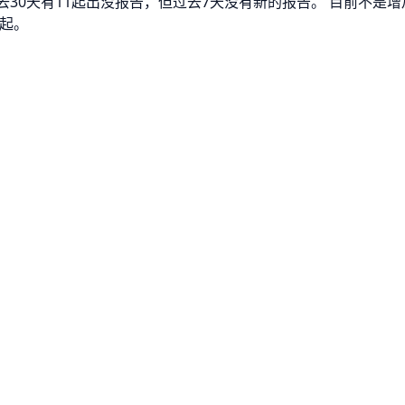
过去30天有11起出没报告，但过去7天没有新的报告。 目前不
1起。