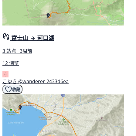
富士山 → 河口湖
3 站点 · 3周前
12 浏览
こゆき
@wanderer-2433d6ea
收藏