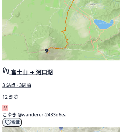
富士山 → 河口湖
3 站点 · 3周前
12 浏览
こゆき
@wanderer-2433d6ea
收藏