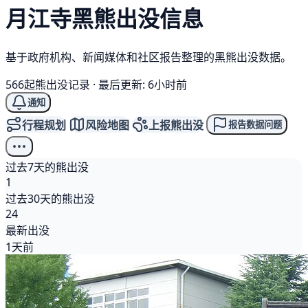
月江寺
黑熊
出没信息
基于政府机构、新闻媒体和社区报告整理的黑熊出没数据。
566起熊出没记录
·
最后更新: 6小时前
通知
行程规划
风险地图
上报熊出没
报告数据问题
过去7天的熊出没
1
过去30天的熊出没
24
最新出没
1天前