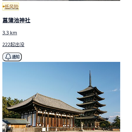
低风险
菖蒲池神社
3.3 km
222起出没
通知