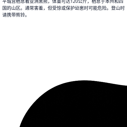
平城宫栖息着亚洲黑熊，体重可达120公斤，栖息于本州和四
国的山区。通常害羞，但受惊或保护幼崽时可能危险。登山时
请携带熊铃。