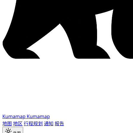
Kumamap
Kumamap
地图
地区
行程规划
通知
报告