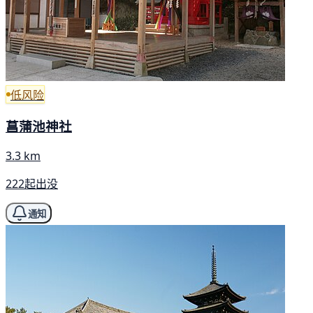
低风险
菖蒲池神社
3.3 km
222起出没
通知