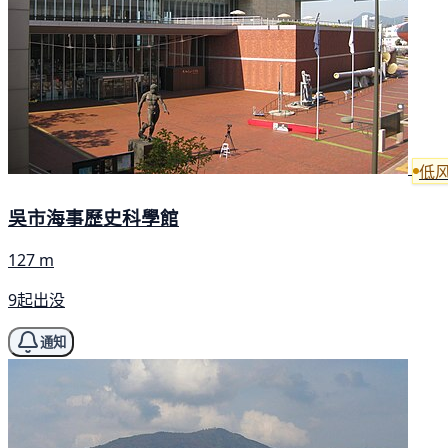
低
吳市海事歷史科學館
127 m
9起出没
通知