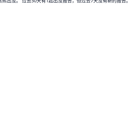
了黑熊出没。 过去30天有1起出没报告，但过去7天没有新的报告