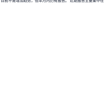
。 目前不是增加趋势，但本月内仍有报告。 近期报告主要集中在