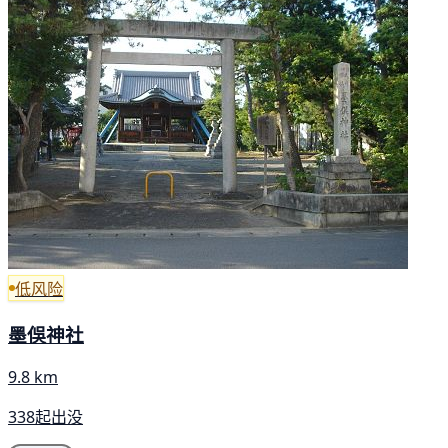
低风险
墨俁神社
9.8 km
338起出没