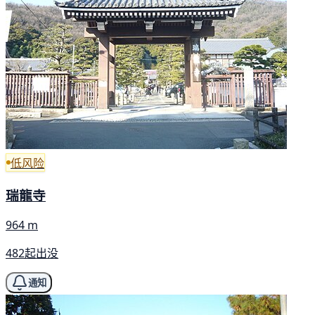
低风险
瑞龍寺
964 m
482起出没
通知