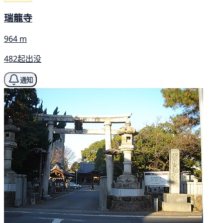
瑞龍寺
964 m
482起出没
通知