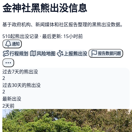
金神社
黑熊
出没信息
基于政府机构、新闻媒体和社区报告整理的黑熊出没数据。
510起熊出没记录
·
最后更新: 15小时前
通知
行程规划
风险地图
上报熊出没
报告数据问题
过去7天的熊出没
2
过去30天的熊出没
2
最新出没
2天前